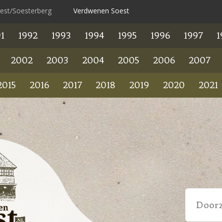
oest/Soesterberg
Verdwenen Soest
1
1992
1993
1994
1995
1996
1997
1
2002
2003
2004
2005
2006
2007
2015
2016
2017
2018
2019
2020
2021