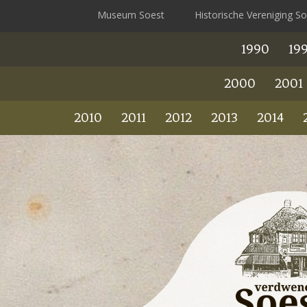
Museum Soest
Historische Vereniging S
1990
199
2000
2001
2010
2011
2012
2013
2014